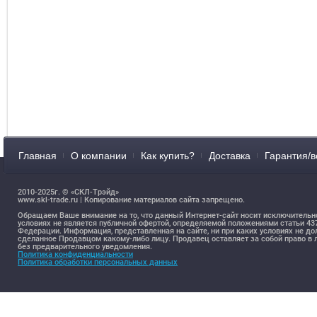
Главная
О компании
Как купить?
Доставка
Гарантия/в
2010-2025г. © «СКЛ-Трэйд»
www.skl-trade.ru | Копирование материалов сайта запрещено.
Обращаем Ваше внимание на то, что данный Интернет-сайт носит исключительн
условиях не является публичной офертой, определяемой положениями статьи 4
Федерации. Информация, представленная на сайте, ни при каких условиях не д
сделанное Продавцом какому-либо лицу. Продавец оставляет за собой право 
без предварительного уведомления.
Политика конфиденциальности
Политика обработки персональных данных