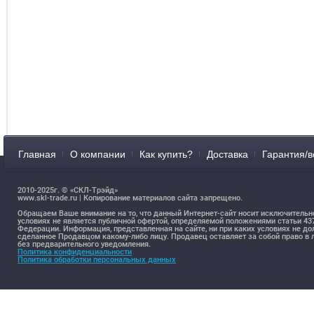
Главная
О компании
Как купить?
Доставка
Гарантия/в
2010-2025г. © «СКЛ-Трэйд»
www.skl-trade.ru | Копирование материалов сайта запрещено.
Обращаем Ваше внимание на то, что данный Интернет-сайт носит исключительн
условиях не является публичной офертой, определяемой положениями статьи 4
Федерации. Информация, представленная на сайте, ни при каких условиях не д
сделанное Продавцом какому-либо лицу. Продавец оставляет за собой право 
без предварительного уведомления.
Политика конфиденциальности
Политика обработки персональных данных