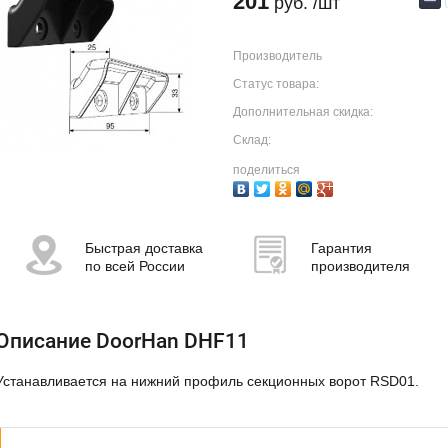
201
руб.
/шт
Производитель
Статус товара:
Дополнительная скидка:
Склад:
поделиться
Быстрая доставка
Гарантия
по всей России
производителя
Описание DoorHan DHF11
Устанавливается на нижний профиль секционных ворот RSD01.