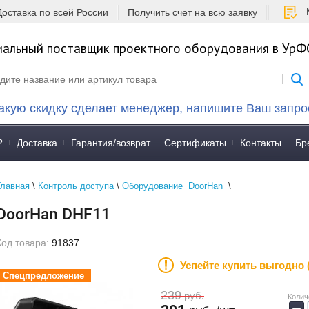
Доставка по всей России
Получить счет на всю заявку
альный поставщик проектного оборудования в УрФ
акую скидку сделает менеджер, напишите Ваш запро
?
Доставка
Гарантия/возврат
Сертификаты
Контакты
Бр
Главная
 \ 
Контроль доступа
 \ 
Оборудование  DoorHan 
 \ 
DoorHan DHF11
Код товара:
91837
Успейте купить выгодно 
пецпредложение
Спецпредложение
239
руб.
Колич
−