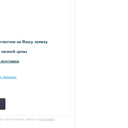
тветим на Вашу заявку
 низкой цены
я
доставка
ых данных
ния персональных данных и
Политикой