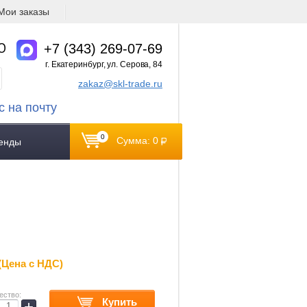
Мои заказы
О
+7 (343) 269-07-69
г. Екатеринбург, ул. Серова, 84
zakaz@skl-trade.ru
с на почту
0
Сумма: 0
енды
(Цена с НДС)
ество:
Купить
+